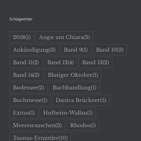
Schlagwörter
2018
(1)
Angst um Chiara
(3)
Ankündigung
(3)
Band 9
(1)
Band 10
(3)
Band 11
(2)
Band 12
(4)
Band 13
(2)
Band 14
(2)
Blutiger Oktober
(1)
Bodensee
(2)
Buchhandlung
(1)
Buchmesse
(1)
Danica Brückner
(5)
Exitus
(1)
Hofheim-Wallau
(1)
Meeresrauschen
(3)
Rhodos
(1)
Taunus-Ermittler
(10)